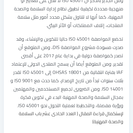
ومن الجدير بالذكر أن ISO 45001 لا تنص على معايير أو
منهجية محددة لكيفية تطبيق نظام إدارة السلامة والصحة
المهنية، كما أنها لا تتناول بشكل محدد أمور مثل سلامة
المنتجات، إتلاف الممتلكات أو الأثر البيئي.
تخضع المواصفة ISO 45001 حاليا للتكوين والإنشاء، وقد
صدرت مسودة مشروع المواصفة DIS، ومن المتوقع أن
تصدر كمواصفة دولية في بداية عام 2017 على أقصى
تقدير. ومن المتوقع أيضا أن يسمح المنتدى الدولى للإعتماد
IAF بفترة انتقالية من OHSAS 18001 إلى 45001 ISO تقدر
بثلاث سنوات تبدأ من تاريخ الإصدار، كما حدث مع ISO 9001 و
ISO 14001. ومن الضرورى لجميع المستخدمين والمهتمين
بمجال السلامة والصحة المهنية البدء في تكوين فكرة
ورؤية مفصلة، والتخطيط لعملية التحول نحو ISO 45001.
لإستكمال قراءة المقال ( العدد الحادى عشر باب السلامة
والصحة المهنية)