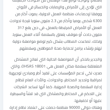
التي تؤدي إلى الأمراض والإصابات والخسائر في الأرواح.
ووفقا لإحصاءات منظمة العمل الدولية، يموت أكثر من
6300 شخص يوميا وأكثر من 2.3 مليون سنويا نتيجة لحوادث
العمل أو الأمراض المرتبطة بالعمل، في حين يقع 317
مليون حادث أو موقف يتعلق بالسلامة أثناء العمل سنويا.
ولذلك، تصاعدت المطالب بشكل كبير لوضع مواصفة دولية
تهتم بإنشاء برامج لحماية صحة الموظفين وسلامتهم.
والجدير بالذكر، أن المواصفة الحالية التي تعالج المشاكل
المتعلقة بسلامة مكان العمل هي OHSAS 18001، والتي
صدرت لكي تدعم المؤسسات على تنفيذ أطر ومبادئ توجيهية
لمراقبة وتحديد المخاطر، والحوادث، والأداء العام لنظام
إدارة السلامة والصحة المهنية. كما أنها تساعد الشركات
على التحكم فى المخاطر والمشاكل التي قد تنشأ والسيطرة
عليها أو تخفيفها.
وهناك حوالي 90000 منظمة حصلت على اعتماد نظام إدارة