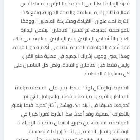
قدرة الإدارة العليا على القيادة والالتزام والمساءلة عن
فعالية نظام إدارة السلامة والصحة المهنية. ويقع هذا
الشرط تحت عنوان "القيادة ومشاركة العاملين"، ووفقا
للمواصفة الجديدة، تم تفسير "العاملين" ليشمل الإدارة
العليا والأشخاص الإداريين وغير الإداريين. وعلاوة على ذلك،
فقد أكدت المواصفة الجديدة أيضا على أهمية دور القيادة،
وهذا يعني وجوب إشراك الجميع في عملية صنع القرار،
وليس فقط كبار العاملين والقادة، ولكن كل العاملين على
كل مستويات المنظمة.
التخطيط، وللإمتثال لهذا الشرط، يجب على المنظمة مراعاة
المخاطر والفرص المرتبطة بالقضايا والعوامل التي تم
تحديدها مسبقا في البند 4.1، وبشكل أكثر تحديدا فيما يتعلق
بالأطراف المعنية. وقد أحدث هذا الشرط تغييرا كبيرا في
المواصفة السابقة، عن طريق استبدال متطلبات الإجراءات
الوقائية، وتقليل الحاجة إلى اتخاذ إجراءات تصحيحية.