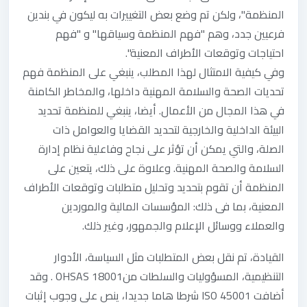
المنظمة"، ولكن تم وضع بعض التغييرات به ليكون في بندين
فرعيين جدد، وهم "فهم المنظمة وسياقها" و "فهم
احتياجات وتوقعات الأطراف المعنية".
وفي كيفية الامتثال لهذا المطلب، ينبغي على المنظمة فهم
تحديات الصحة والسلامة المهنية داخلها، والمخاطر الكامنة
في هذا المجال من الأعمال. أيضا، ينبغي للمنظمة تحديد
البيئة الداخلية والخارجية لتحديد القضايا والعوامل ذات
الصلة، والتي يمكن أن تؤثر على نجاح وفاعلية نظام إدارة
السلامة والصحة المهنية. وعلاوة على ذلك، يتعين على
المنظمة أن تقوم بتحديد وتحليل متطلبات وتوقعات الأطراف
المعنية، بما فى ذلك: المؤسسات المالية والموردين
والعملاء ووسائل الإعلام والجمهور، وغير ذلك.
القيادة، تم نقل بعض المتطلبات مثل السياسة، الأدوار
التنظيمية، المسؤوليات والسلطات منOHSAS 18001 . وقد
أضافت ISO 45001 شرطا هاما جديدا، ينص على وجوب إثبات