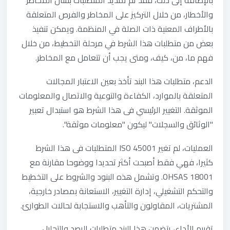
بالإضافة إلى ذلك، فقد تم تمديد المتطلبات بشأن المخاطر
والأخطار، من خلال التركيز على المخاطر والفرص المتعلقة
بالأطراف المعنية ذات الصلة في المنظمة. ويمكن تنفيذ
بعض من متطلبات هذا الشرط في مرحلة التخطيط، من خلال
فهم ما، من، كيف، ومتى يجب أن تتعامل مع المخاطر.
الدعم، متطلبات هذا البند تأخذ بعين الاعتبار المجالات
المتعلقة بالموارد، الكفاءة والتوعية والاتصال والمعلومات
الموثقة. التغيير الرئيسي فى هذا الشرط هو استبدال تعبير
"الوثائق والسجلات" ليكون "معلومات موثقة".
العمليات، لم تغير ISO 45001 المتطلبات فى هذا الشرط
كثيرا، فهي فقط أصبحت أكثر تحديدا ووضوحا مقارنة مع
OHSAS 18001. وتشمل هذه البنود والشروط على التخطيط
والتحكم التشغيلي، إدارة التغيير، الاستعانة بمصادر خارجية،
المشتريات، المقاولون والتأهب والاستجابة لحالات الطوارئ.
تقييم الأداء، يتضمن هذا البند متطلبات الرصد والتحليل