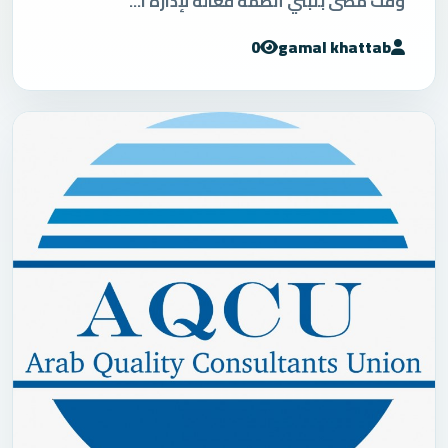
وقت مضى بتبنّي أنظمة فعالة لإدارة ا...
0
gamal khattab